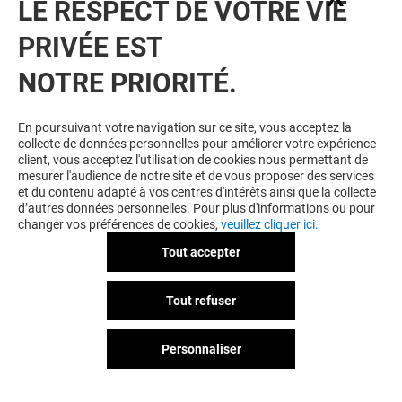
LE RESPECT DE VOTRE VIE
BONS PLANS
PRIVÉE EST
NOTRE PRIORITÉ.
En poursuivant votre navigation sur ce site, vous acceptez la
collecte de données personnelles pour améliorer votre expérience
client, vous acceptez l'utilisation de cookies nous permettant de
mesurer l'audience de notre site et de vous proposer des services
et du contenu adapté à vos centres d'intérêts ainsi que la collecte
HISTOIRE D'OR
d’autres données personnelles. Pour plus d'informations ou pour
changer vos préférences de cookies,
veuillez cliquer ici.
20€ EN BON D'ACHAT POUR
TOUT PERÇAGE*
Tout accepter
Valable du 22/07/26 au 31/08/26
Tout refuser
Personnaliser
VOIR LE DETAIL