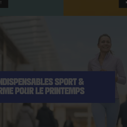
!
INDISPENSABLES SPORT &
RME POUR LE PRINTEMPS