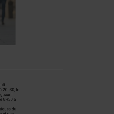
ult.
à 20h30, le
gueur !
de 8H30 à
atiques du
s et nos