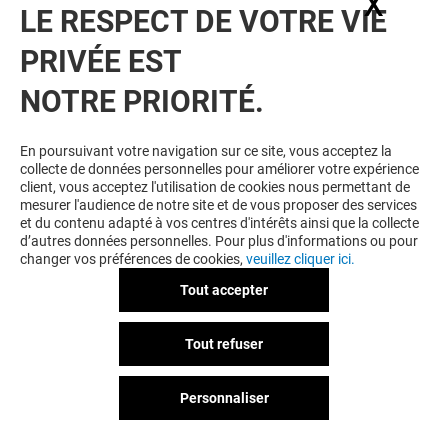
X
Masq
LE RESPECT DE VOTRE VIE
VOIR LE DETAIL
PRIVÉE EST
NOTRE PRIORITÉ.
En poursuivant votre navigation sur ce site, vous acceptez la
collecte de données personnelles pour améliorer votre expérience
client, vous acceptez l'utilisation de cookies nous permettant de
mesurer l'audience de notre site et de vous proposer des services
et du contenu adapté à vos centres d'intérêts ainsi que la collecte
LA BOUTIQUE DU COIFFEUR
d’autres données personnelles. Pour plus d'informations ou pour
changer vos préférences de cookies,
veuillez cliquer ici.
ATELIERS COIFFURE
STEAMPOD
Tout accepter
Offre permanente
Tout refuser
Personnaliser
VOIR LE DETAIL