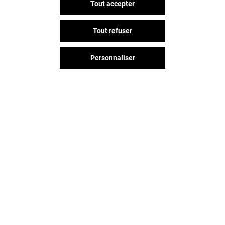
Tout accepter
Tout refuser
Personnaliser
Vous avez quitté Pontault
Combault ? L'aventure continue
sur les réseaux sociaux !